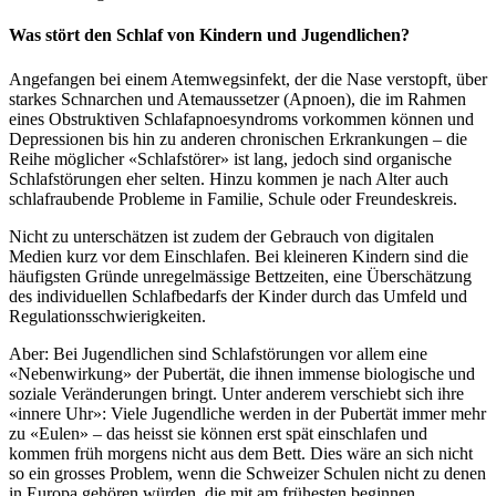
Was stört den Schlaf von Kindern und Jugendlichen?
Angefangen bei einem Atemwegsinfekt, der die Nase verstopft, über
starkes Schnarchen und Atemaussetzer (Apnoen), die im Rahmen
eines Obstruktiven Schlafapnoesyndroms vorkommen können und
Depressionen bis hin zu anderen chronischen Erkrankungen – die
Reihe möglicher «Schlafstörer» ist lang, jedoch sind organische
Schlafstörungen eher selten. Hinzu kommen je nach Alter auch
schlafraubende Probleme in Familie, Schule oder Freundeskreis.
Nicht zu unterschätzen ist zudem der Gebrauch von digitalen
Medien kurz vor dem Einschlafen. Bei kleineren Kindern sind die
häufigsten Gründe unregelmässige Bettzeiten, eine Überschätzung
des individuellen Schlafbedarfs der Kinder durch das Umfeld und
Regulationsschwierigkeiten.
Aber: Bei Jugendlichen sind Schlafstörungen vor allem eine
«Nebenwirkung» der Pubertät, die ihnen immense biologische und
soziale Veränderungen bringt. Unter anderem verschiebt sich ihre
«innere Uhr»: Viele Jugendliche werden in der Pubertät immer mehr
zu «Eulen» – das heisst sie können erst spät einschlafen und
kommen früh morgens nicht aus dem Bett. Dies wäre an sich nicht
so ein grosses Problem, wenn die Schweizer Schulen nicht zu denen
in Europa gehören würden, die mit am frühesten beginnen.