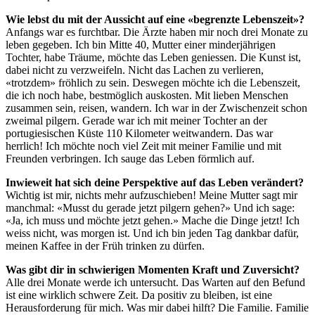
Wie lebst du mit der Aussicht auf eine «begrenzte Lebenszeit»?
Anfangs war es furchtbar. Die Ärzte haben mir noch drei Monate zu
leben gegeben. Ich bin Mitte 40, Mutter einer minderjährigen
Tochter, habe Träume, möchte das Leben geniessen. Die Kunst ist,
dabei nicht zu verzweifeln. Nicht das Lachen zu verlieren,
«trotzdem» fröhlich zu sein. Deswegen möchte ich die Lebenszeit,
die ich noch habe, bestmöglich auskosten. Mit lieben Menschen
zusammen sein, reisen, wandern. Ich war in der Zwischenzeit schon
zweimal pilgern. Gerade war ich mit meiner Tochter an der
portugiesischen Küste 110 Kilometer weitwandern. Das war
herrlich! Ich möchte noch viel Zeit mit meiner Familie und mit
Freunden verbringen. Ich sauge das Leben förmlich auf.
Inwieweit hat sich deine Perspektive auf das Leben verändert?
Wichtig ist mir, nichts mehr aufzuschieben! Meine Mutter sagt mir
manchmal: «Musst du gerade jetzt pilgern gehen?» Und ich sage:
«Ja, ich muss und möchte jetzt gehen.» Mache die Dinge jetzt! Ich
weiss nicht, was morgen ist. Und ich bin jeden Tag dankbar dafür,
meinen Kaffee in der Früh trinken zu dürfen.
Was gibt dir in schwierigen Momenten Kraft und Zuversicht?
Alle drei Monate werde ich untersucht. Das Warten auf den Befund
ist eine wirklich schwere Zeit. Da positiv zu bleiben, ist eine
Herausforderung für mich. Was mir dabei hilft? Die Familie. Familie